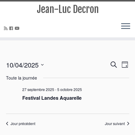
Jean-Luc Decron
Recherc
Navi
10/04/2025
Recherche
Jour
de
et
Sélectionnez
vues
navigati
Toute la journée
une
Évè
de
date.
27 septembre 2025
-
5 octobre 2025
vues
Festival Landes Aquarelle
Évèneme
Jour précédent
Jour suivant