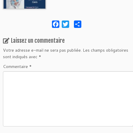
F
T
P
a
w
a
c
i
r
Laissez un commentaire
e
t
t
Votre adresse e-mail ne sera pas publiée.
Les champs obligatoires
b
t
a
sont indiqués avec
*
o
e
g
Commentaire
*
o
r
e
k
r