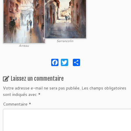
Sarrancolin
Arreau
F
T
P
a
w
a
c
i
r
Laissez un commentaire
e
t
t
Votre adresse e-mail ne sera pas publiée.
Les champs obligatoires
b
t
a
sont indiqués avec
*
o
e
g
Commentaire
*
o
r
e
k
r