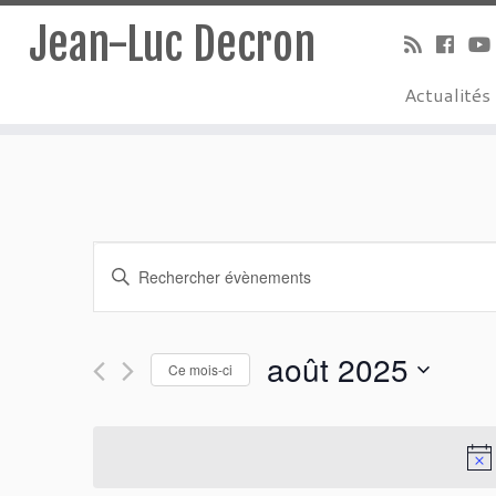
Jean-Luc Decron
Actualités
Recherche
Saisir
mot-
et
clé.
Rechercher
navigation
août 2025
Évènements
Ce mois-ci
de
par
Sélectionnez
mot-
une
vues
clé.
date.
Évènements