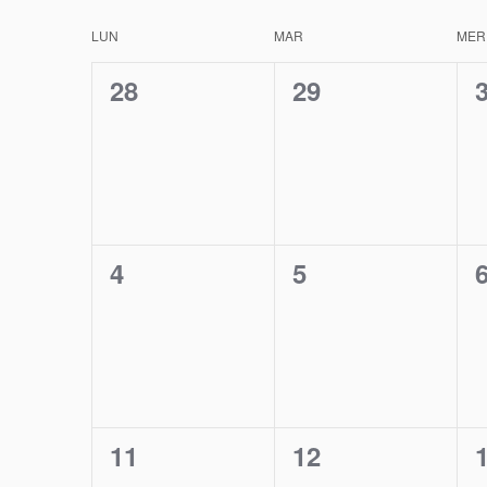
Calendrier
LUN
MAR
MER
de
0
0
28
29
évènement,
évènement,
Évènements
0
0
4
5
évènement,
évènement,
0
0
11
12