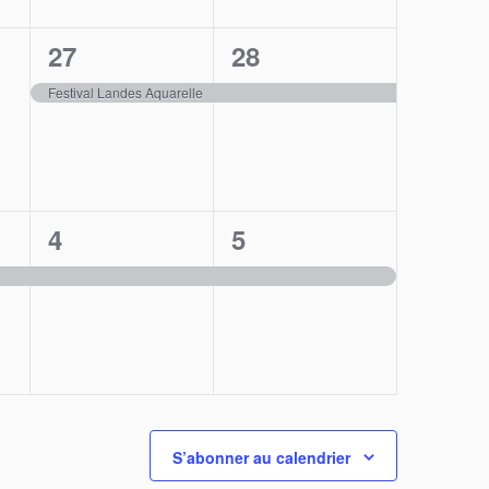
1
1
27
28
,
évènement,
évènement,
Festival Landes Aquarelle
1
1
4
5
,
évènement,
évènement,
S’abonner au calendrier