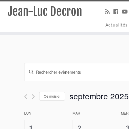
Jean-Luc Decron
Actualités
Recherche
Saisir
mot-
et
clé.
Rechercher
navigation
septembre 2025
Évènements
Ce mois-ci
de
par
Sélectionnez
mot-
une
vues
Calendrier
LUN
MAR
MER
clé.
date.
Évènements
de
0
0
1
2