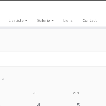
L’artiste
Galerie
Liens
Contact
JEU
VEN
0
0
0
3
4
5