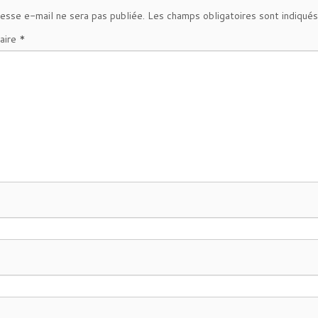
b
t
a
esse e-mail ne sera pas publiée.
Les champs obligatoires sont indiqué
o
e
g
aire
*
o
r
e
k
r