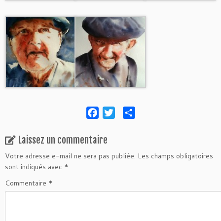
F
T
P
a
w
a
c
i
r
Laissez un commentaire
e
t
t
Votre adresse e-mail ne sera pas publiée.
Les champs obligatoires
b
t
a
sont indiqués avec
*
o
e
g
Commentaire
*
o
r
e
k
r