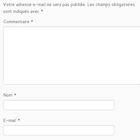
e
t
t
Votre adresse e-mail ne sera pas publiée.
Les champs obligatoires
b
t
a
sont indiqués avec
*
o
e
g
Commentaire
*
o
r
e
k
r
Nom
*
E-mail
*